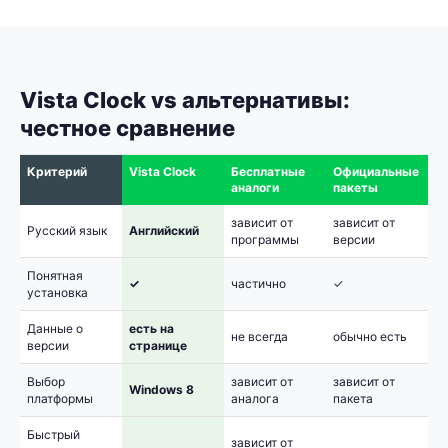
Vista Clock vs альтернативы:
честное сравнение
Критерий
Vista Clock
Бесплатные
Официальные
аналоги
пакеты
зависит от
зависит от
Русский язык
Английский
программы
версии
Понятная
✓
частично
✓
установка
Данные о
есть на
не всегда
обычно есть
версии
странице
Выбор
зависит от
зависит от
Windows 8
платформы
аналога
пакета
Быстрый
зависит от