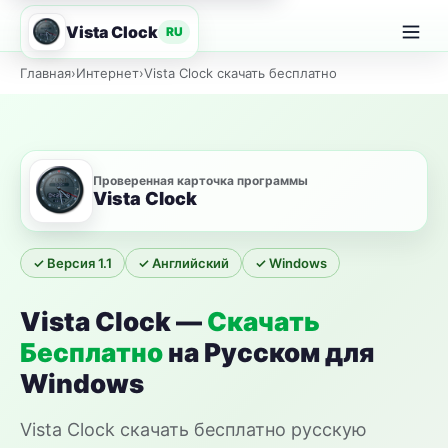
Vista Clock
RU
Главная
Главная
›
Интернет
›
Vista Clock скачать бесплатно
Проверенная карточка программы
Vista Clock
✓ Версия 1.1
✓ Английский
✓ Windows
Vista Clock —
Скачать
Бесплатно
на Русском для
Windows
Vista Clock скачать бесплатно русскую