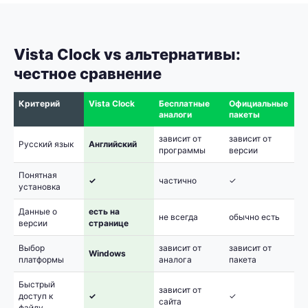
Vista Clock vs альтернативы:
честное сравнение
Критерий
Vista Clock
Бесплатные
Официальные
аналоги
пакеты
зависит от
зависит от
Русский язык
Английский
программы
версии
Понятная
✓
частично
✓
установка
Данные о
есть на
не всегда
обычно есть
версии
странице
Выбор
зависит от
зависит от
Windows
платформы
аналога
пакета
Быстрый
зависит от
доступ к
✓
✓
сайта
файлу